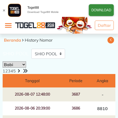
Togel88
×
DOWNLOAD
Download Togel88 Mobile
BERANDA
Daftar
NEWS :
TOGEL88 menghadirkan sistem DEPOSIT YANG SEMAKIN MUDAH 
DAFTAR
Beranda
History Nomor
TOGEL
SHIO
POOL
LIVE
CASINO
1
2
3
4
5
SLOT
GAMES
Tanggal
Periode
Angka
ESPORTS
2026-08-07 12:48:00
3687
-
DEPOSIT
2026-08-06 20:39:00
3686
8810
HISTORY